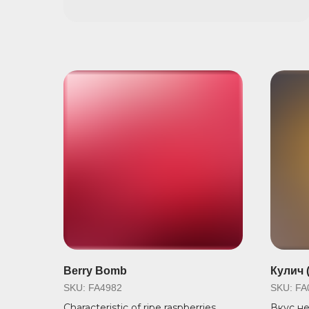
Berry Bomb
Кулич 
SKU:
FA4982
SKU:
FA
Characteristic of ripe raspberries.
Вкус не