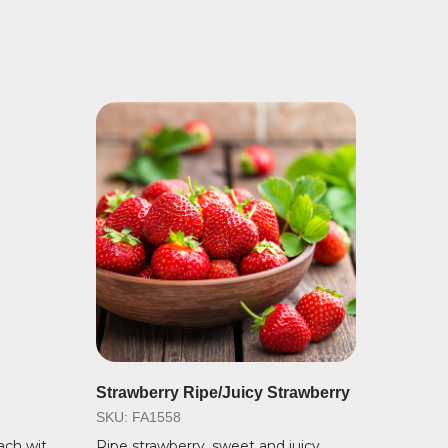
Strawberry Ripe/Juicy Strawberry
SKU:
FA1558
ach with
Ripe strawberry, sweet and juicy.