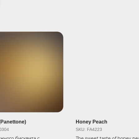
(Panettone)
Honey Peach
0304
SKU:
FA4223
жного бисквита с
The sweet taste of honey pe