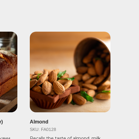
y)
Almond
SKU:
FA0128
тками
Recalls the taste of almond, milk,