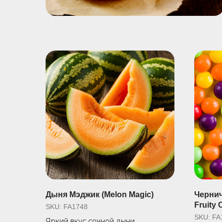
Дыня Мэджик (Melon Magic)
Чернич
Fruity 
SKU:
FA1748
SKU:
FA
Яркий вкус сочной дыни.