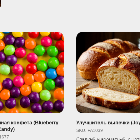
ная конфета (Blueberry
Улучшитель выпечки (Jo
Candy)
SKU:
FA1039
1677
Сладкий и ароматный, с но