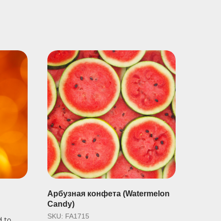
Арбузная конфета (Watermelon
Candy)
SKU:
FA1715
d to