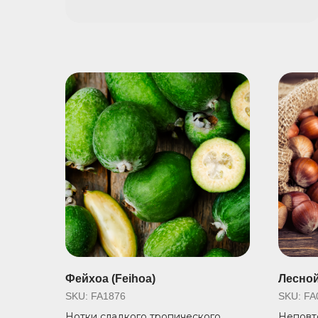
Фейхоа (Feihoa)
Лесной
SKU:
FA1876
SKU:
FA
Нотки сладкого тропического
Неповт