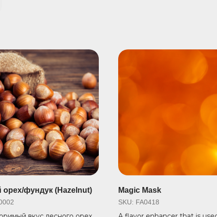
 орех/фундук (Hazelnut)
Magic Mask
0002
SKU:
FA0418
оримый вкус лесного ореха
A flavor enhancer that is use